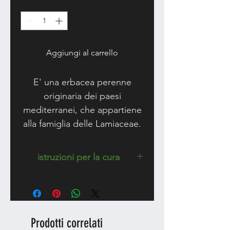
Quantità
*
Aggiungi al carrello
E' una erbacea perenne
originaria dei paesi
mediterranei, che appartiene
alla famiglia delle Lamiaceae.
Le foglie sono ovali-
lanceolate con margini lisci o
istruzioni per la cura
leggermente dentellati e con
Predilige un’esposizione
fiori raggruppati in
assolata, in terreni fertili e ben
pannocchie di colore bianco-
drenati.
rosa. Vengono utilizzate le
foglie e le sommità, raccolte
Prodotti correlati