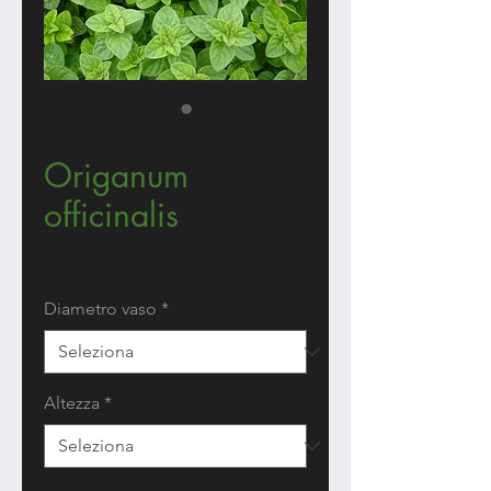
SKU: 4241
Origanum
officinalis
Prezzo
2,00 €
Diametro vaso
*
Altezza
*