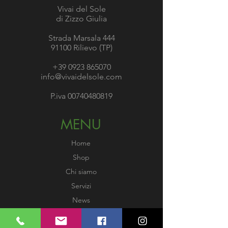
Vivai del Sole
di Zizzo Giulia
Strada Marsala 444
91100 Rilievo (TP)
+39 0923 865070
info@vivaidelsole.com
P.iva
00740480819
MENU
Home
Shop
Chi siamo
Servizi
News
Gallery