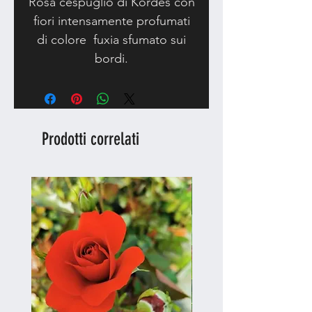
Rosa cespuglio di Kordes con
fiori intensamente profumati
di colore fuxia sfumato sui
bordi.
Si possono recidere.
Prodotti correlati