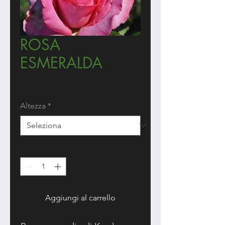
ROSA
ESMERALDA
Prezzo
12,90 €
Altezza
*
Quantità
*
Aggiungi al carrello