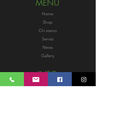
MENU
Home
Shop
Chi siamo
Servizi
News
Gallery
INFO
Rimborsi e resi
Spedizioni
Termini e condizioni
Privacy Policy
Metodi di pagamento
Privacy Policy