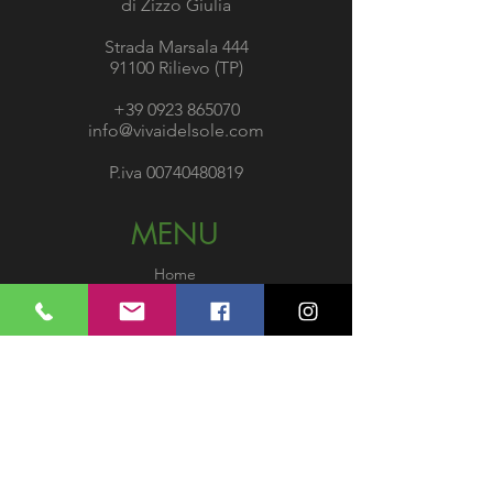
di Zizzo Giulia
Strada Marsala 444
91100 Rilievo (TP)
+39 0923 865070
info@vivaidelsole.com
P.iva
00740480819
MENU
Home
Shop
Chi siamo
Servizi
News
Gallery