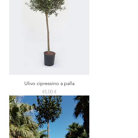
Ulivo cipressino a palla
Prezzo
45,00 €