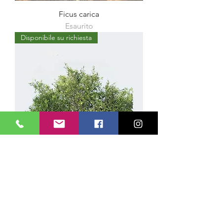
Ficus carica
Esaurito
Disponibile su richiesta
Citrus Reticulata (Clementino)