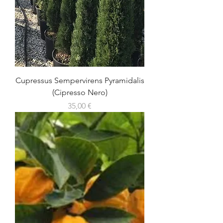
Cupressus Sempervirens Pyramidalis
(Cipresso Nero)
Prezzo
35,00 €