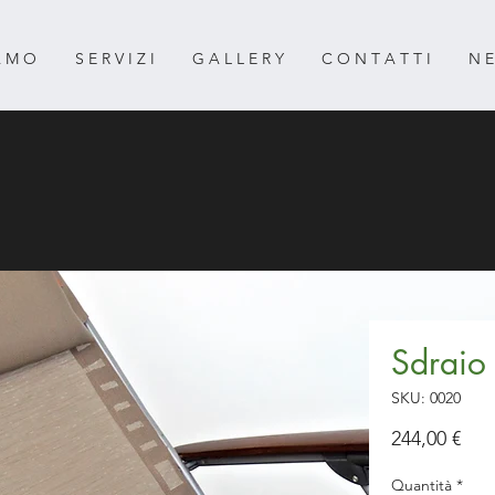
 A M O
S E R V I Z I
G A L L E R Y
C O N T A T T I
N E
Sdraio 
SKU: 0020
Pre
244,00 €
Quantità
*