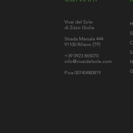
Vivai del Sole
di Zizzo Giulia
S
Strada Marsala 444
C
91100 Rilievo (TP)
S
+39 0923 865070
info@vivaidelsole.com
N
G
P.iva 00740480819