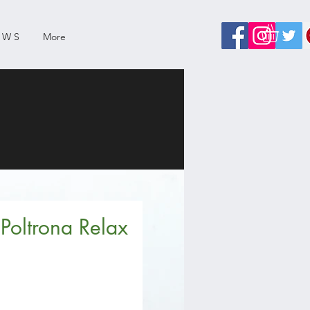
 W S
More
Poltrona Relax
zzo