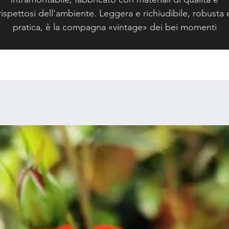
rispettosi dell'ambiente. Leggera e richiudibile, robusta 
pratica, è la compagna «vintage» dei bei momenti
all'esterno o all'interno. Poggiatesta ergonomico,
regolabile e removibile, vi consentirà di regolarla
perfettamente per il massimo comfort.