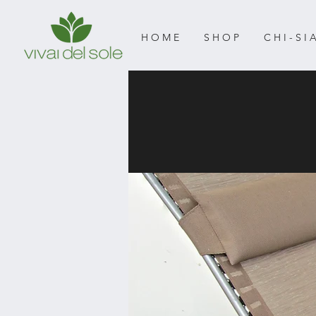
H O M E
S H O P
C H I - S I