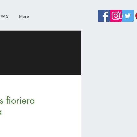
 W S
More
 fioriera
a
zo