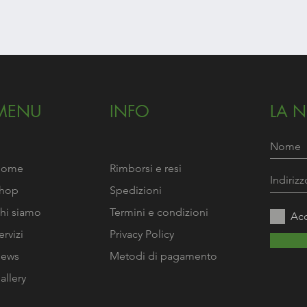
Vista rapida
MENU
INFO
LA 
Home
Rimborsi e resi
hop
Spedizioni
hi siamo
Termini e condizioni
Acc
ervizi
Privacy Policy
ews
Metodi di pagamento
allery