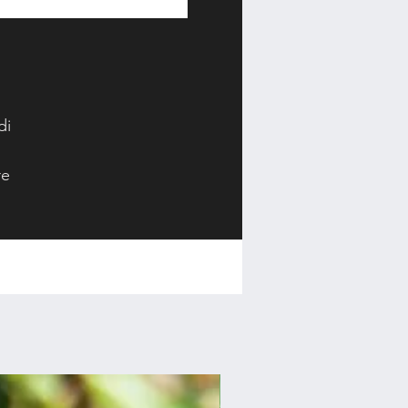
di
re