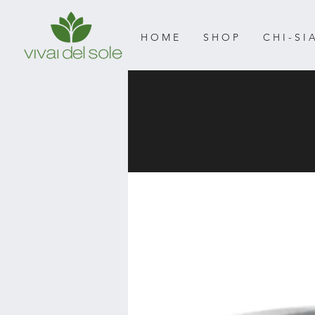
H O M E
S H O P
C H I - S I