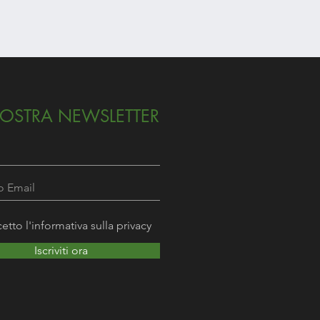
ROSA BRUNA
Prezzo
12,90 €
NOSTRA NEWSLETTER
etto l'informativa sulla privacy
Iscriviti ora