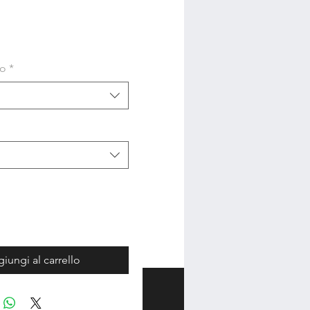
so
*
iungi al carrello