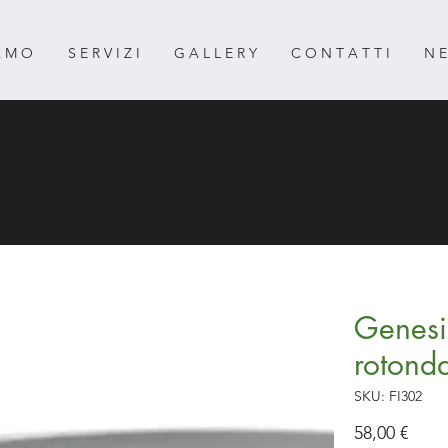
 A M O
S E R V I Z I
G A L L E R Y
C O N T A T T I
N E
Genesis
rotond
SKU: FI302
Prez
58,00 €