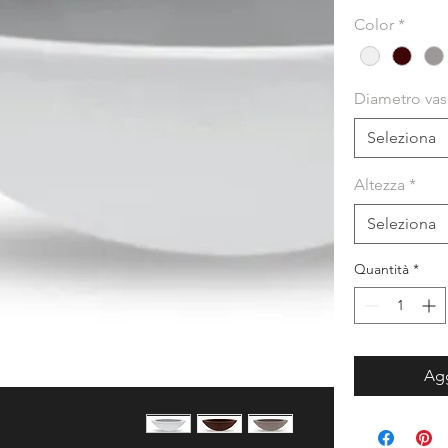
Color
*
Diametro va
Seleziona
Altezza
*
Seleziona
Quantità
*
Agg