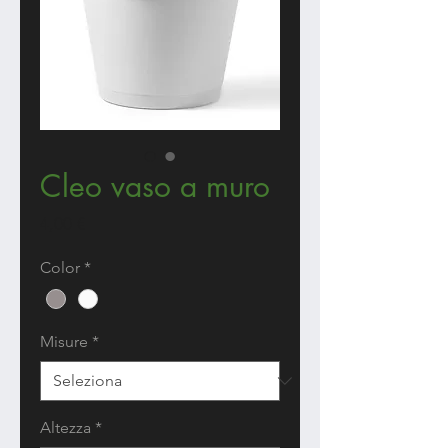
Cleo vaso a muro
Prezzo
4,00 €
Color
*
Misure
*
Altezza
*