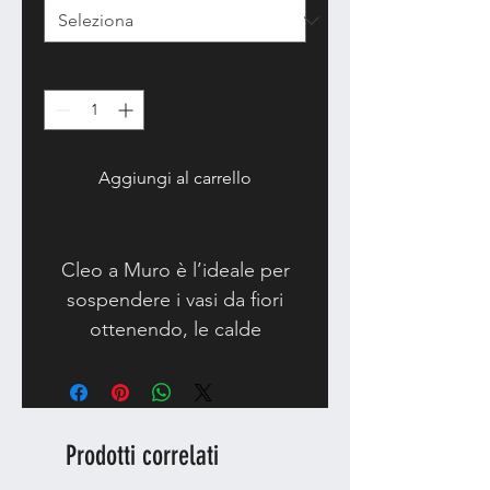
Quantità
*
Aggiungi al carrello
Cleo a Muro è l’ideale per
sospendere i vasi da fiori
ottenendo, le calde
suggestioni d’un giardino
verticale.
Prodotti correlati