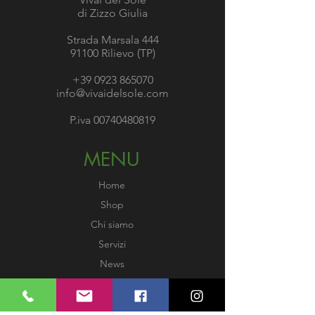
di Zizzo Giulia
Strada Marsala 444
91100 Rilievo (TP)
+39 0923 865070
info@vivaidelsole.com
P.iva
00740480819
MENU
Home
Shop
Chi siamo
Servizi
News
Gallery