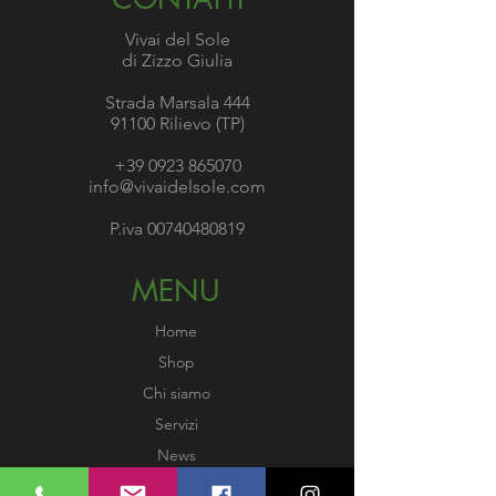
Vivai del Sole
di Zizzo Giulia
Strada Marsala 444
91100 Rilievo (TP)
+39 0923 865070
info@vivaidelsole.com
P.iva
00740480819
MENU
Home
Shop
Chi siamo
Servizi
News
Gallery