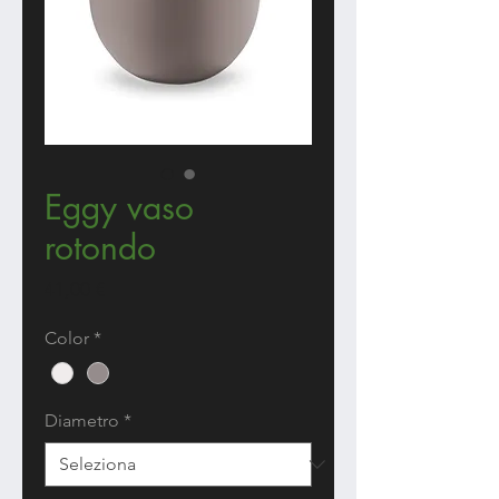
Eggy vaso
rotondo
Prezzo
41,00 €
Color
*
Diametro
*