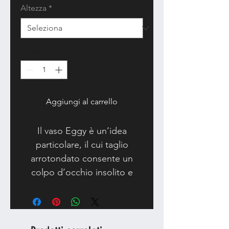
Altezza
*
Quantità
*
Aggiungi al carrello
Il vaso Eggy è un’idea
particolare, il cui taglio
arrotondato consente un
colpo d’occhio insolito e
accattivante, accresciuto dalle
tonalità spiccate e accese che
inclinano facilmente alla
simpatia.