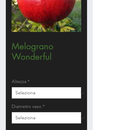
SKU: 505h
Melograno
Wonderful
Prezzo
9,90 €
Altezza
*
Diametro vaso
*