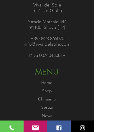
Vivai del Sole
fanno sì che questa sia una
di Zizzo Giulia
delle varietà più apprezzate
tra quelle dai frutti edibili.
Strada Marsala 444
91100 Rilievo (TP)
+39 0923 865070
info@vivaidelsole.com
P.iva
00740480819
MENU
Home
Shop
Chi siamo
Servizi
News
Gallery