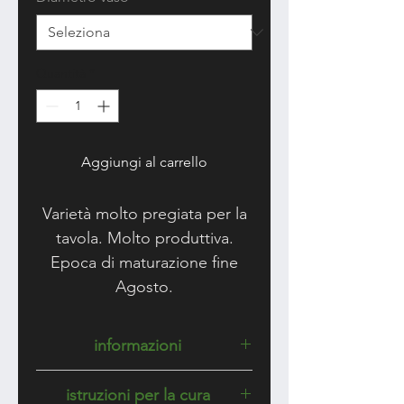
Quantità
*
Aggiungi al carrello
Varietà molto pregiata per la
tavola. Molto produttiva.
Epoca di maturazione fine
Agosto.
informazioni
Non necessita d’Impollinatori
istruzioni per la cura