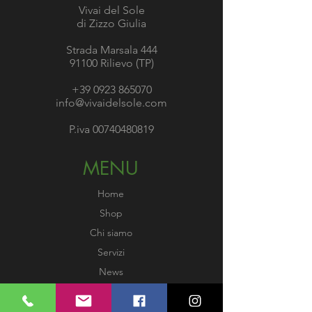
Vivai del Sole
di Zizzo Giulia
Strada Marsala 444
91100 Rilievo (TP)
+39 0923 865070
info@vivaidelsole.com
P.iva
00740480819
MENU
Home
Shop
Chi siamo
Servizi
News
Gallery