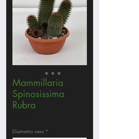
Mammillaria
Spinosissima
Rubra
Prezzo
18,00 €
Diametro vaso
*