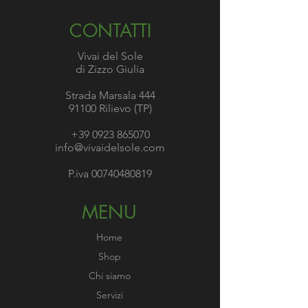
CONTATTI
Vivai del Sole
di Zizzo Giulia
Strada Marsala 444
91100 Rilievo (TP)
+39 0923 865070
info@vivaidelsole.com
P.iva
00740480819
MENU
Home
Shop
Chi siamo
Servizi