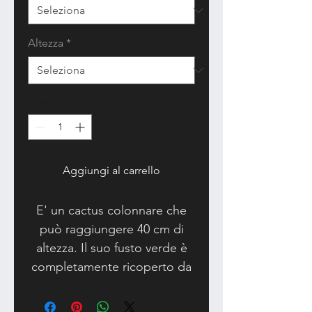
Altezza
*
Quantità
*
Aggiungi al carrello
E' un
cactus colonnare che
può raggiungere 40 cm di
altezza
. Il suo fusto verde è
completamente ricoperto da
molteplici spine che variano
dal bianco al bruno. In