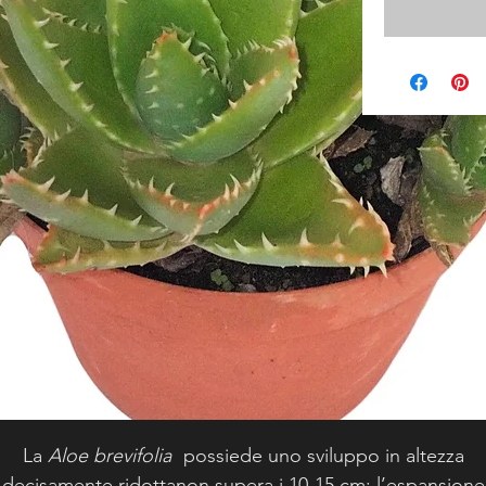
La
Aloe brevifolia
possiede uno sviluppo in altezza
decisamente ridottanon supera i 10-15 cm; l’espansione