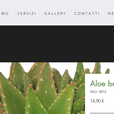
 A M O
S E R V I Z I
G A L L E R Y
C O N T A T T I
N E
Aloe br
SKU: 0012
Prez
14,90 €