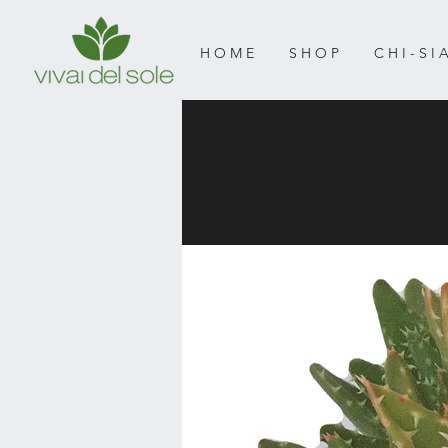
H O M E
S H O P
C H I - S I