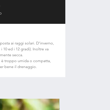
r
o
o
l
osta ai raggi solari. D’inverno,
l
10 ed i 12 gradi). Inoltre va
almente secca.
rra è troppo umida o compatta,
er bene il drenaggio.