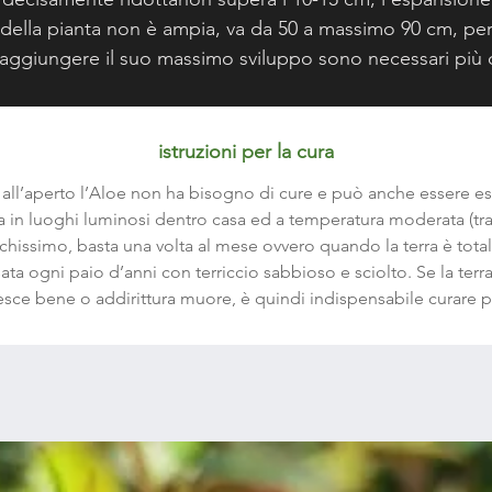
della pianta non è ampia, va da 50 a massimo 90 cm, pe
raggiungere il suo massimo sviluppo sono necessari più 
meno 10-20 anni. La specie ha delle foglie di tipo
persistenti, l’esposizione alla luce può essere sia in pien
sole che mezza ombra.La A. brevifolia ha una resistenza a
istruzioni per la cura
freddo non elevata, non resiste alle temperature troppo
 all’aperto l’Aloe non ha bisogno di cure e può anche essere esp
basse in inverno: la soglia minima tollerata va da 3 a 5° ne
 in luoghi luminosi dentro casa ed a temperatura moderata (tra i 
corso dell’inverno.
chissimo, basta una volta al mese ovvero quando la terra è tot
sata ogni paio d’anni con terriccio sabbioso e sciolto. Se la te
esce bene o addirittura muore, è quindi indispensabile curare p