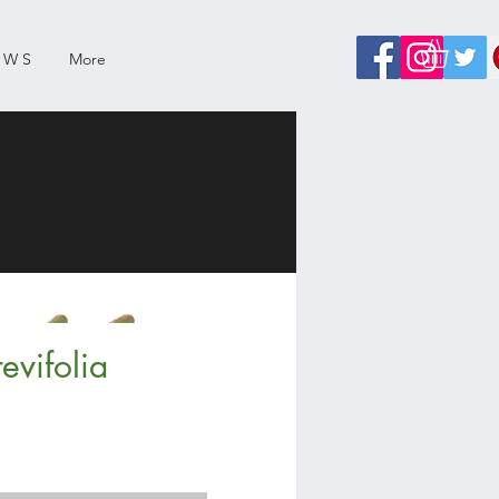
 W S
More
evifolia
zo