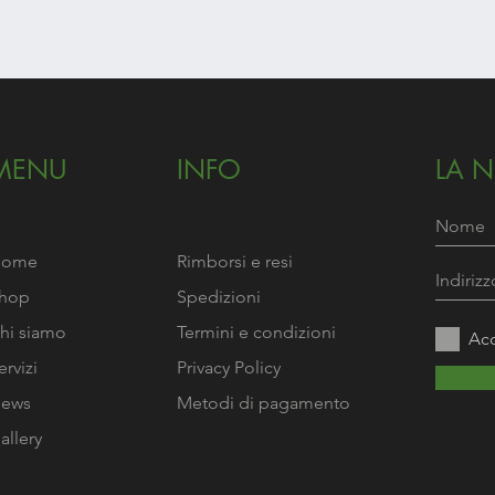
Vista rapida
MENU
INFO
LA 
Home
Rimborsi e resi
hop
Spedizioni
hi siamo
Termini e condizioni
Acc
ervizi
Privacy Policy
ews
Metodi di pagamento
allery