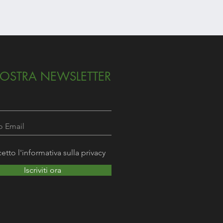
ROSA BRUNA
Prezzo
12,90 €
NOSTRA NEWSLETTER
etto l'informativa sulla privacy
Iscriviti ora