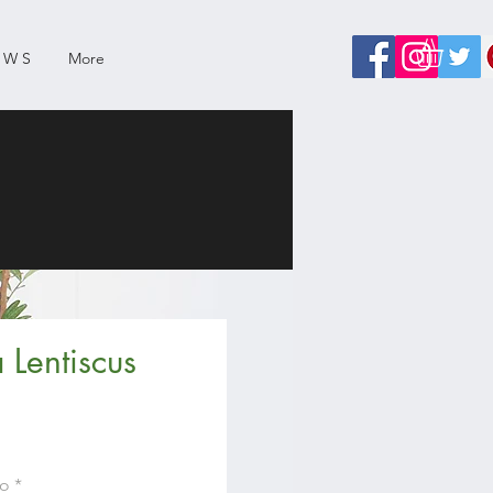
 W S
More
a Lentiscus
o
so
*