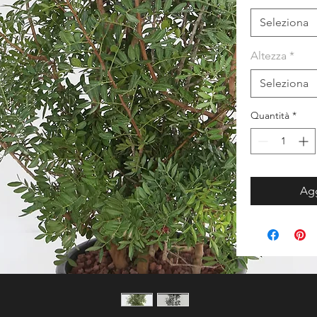
Seleziona
Altezza
*
Seleziona
Quantità
*
Agg