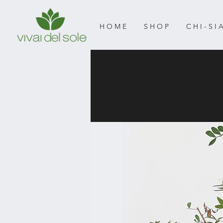
H O M E
S H O P
C H I - S I