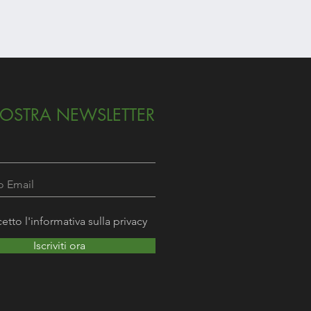
ROSA BRUNA
Prezzo
12,90 €
NOSTRA NEWSLETTER
etto l'informativa sulla privacy
Iscriviti ora