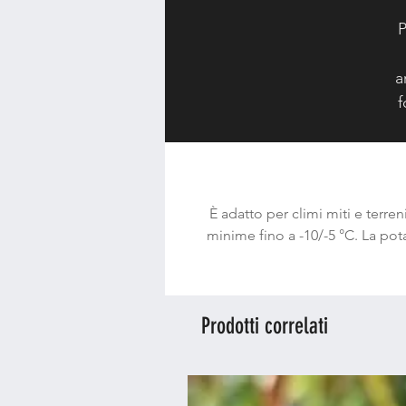
P
a
f
l
È adatto per climi miti e terren
minime fino a -10/-5 °C. La pot
Prodotti correlati