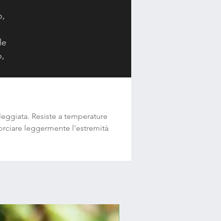
o,
le
o,
he
soleggiata. Resiste a temperature
i
corciare leggermente l'estremità