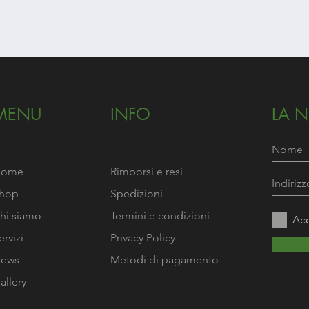
Vista rapida
MENU
INFO
LA 
Home
Rimborsi e resi
hop
Spedizioni
hi siamo
Termini e condizioni
Acc
ervizi
Privacy Policy
ews
Metodi di pagamento
allery