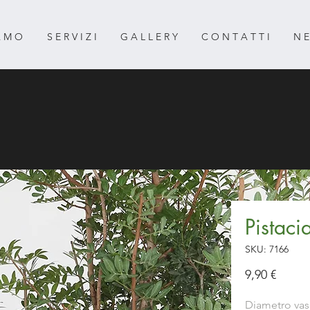
 A M O
S E R V I Z I
G A L L E R Y
C O N T A T T I
N E
Pistaci
SKU: 7166
Prezz
9,90 €
Diametro va