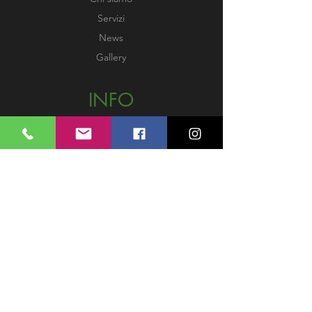
Servizi
News
Gallery
INFO
Rimborsi e resi
Spedizioni
Termini e condizioni
Privacy Policy
Metodi di pagamento
Privacy Policy