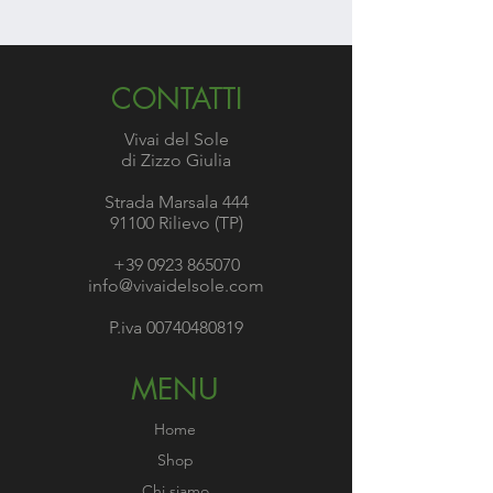
CONTATTI
Vivai del Sole
di Zizzo Giulia
Strada Marsala 444
91100 Rilievo (TP)
+39 0923 865070
info@vivaidelsole.com
P.iva
00740480819
MENU
Home
Shop
Chi siamo