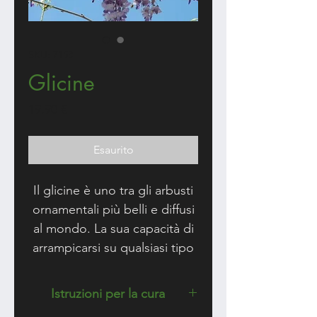
SKU: 7153
Glicine
Prezzo
19,90 €
Esaurito
Il glicine è uno tra gli arbusti
ornamentali più belli e diffusi
al mondo. La sua capacità di
arrampicarsi su qualsiasi tipo
di sostegno e la
sua caratteristica fioritura a
Istruzioni per la cura
grappoli ne fanno una delle