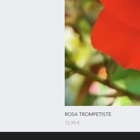
ROSA TROMPETISTE
Prezzo
12,90 €