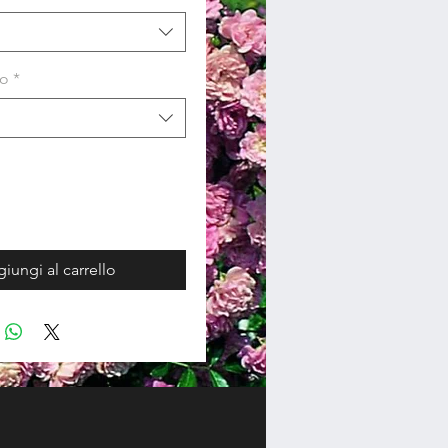
so
*
iungi al carrello