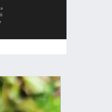
za
di
e