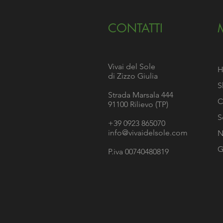
CONTATTI
Vivai del Sole
di Zizzo Giulia
S
Strada Marsala 444
C
91100 Rilievo (TP)
S
+39 0923 865070
info@vivaidelsole.com
N
G
P.iva 00740480819