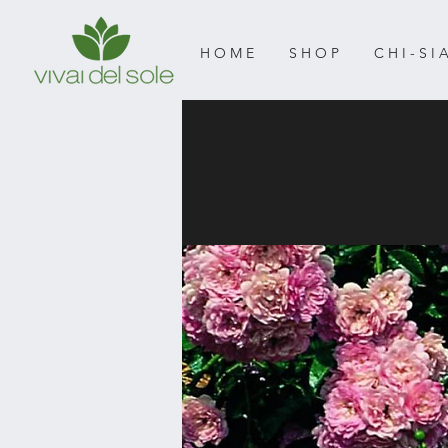
H O M E
S H O P
C H I - S I