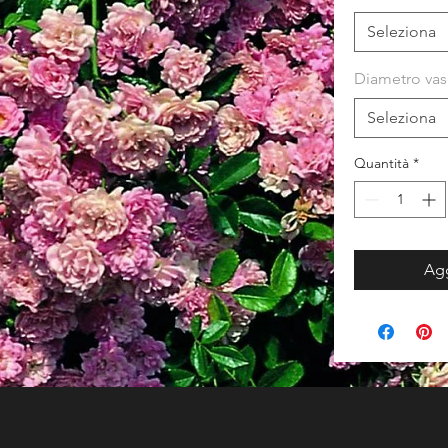
Seleziona
Diametro va
Seleziona
Quantità
*
Agg