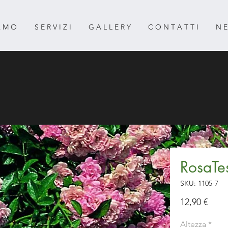
 A M O
S E R V I Z I
G A L L E R Y
C O N T A T T I
N E
RosaTe
SKU: 1105-7
Prez
12,90 €
Altezza
*