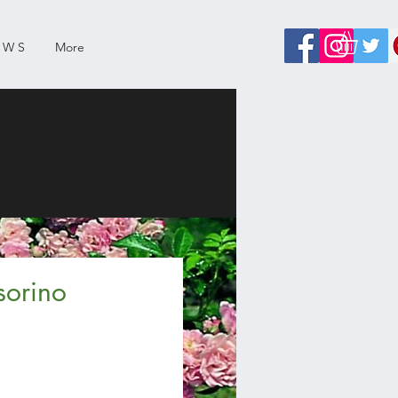
 W S
More
sorino
zo